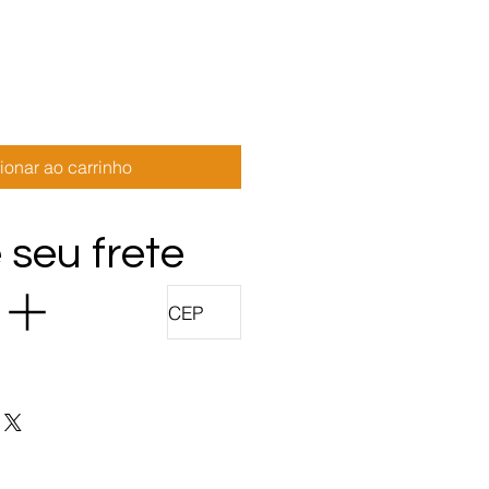
normal
promocional
ionar ao carrinho
 seu frete
r