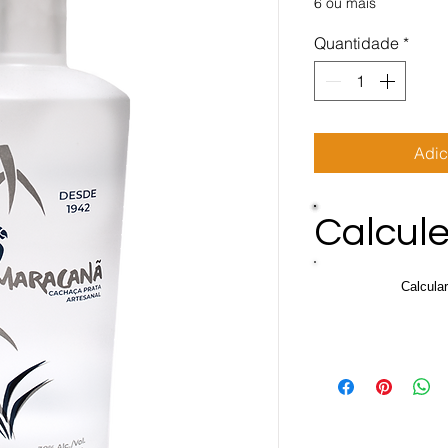
6 ou mais
Quantidade
*
Adic
Calcule
Calcula